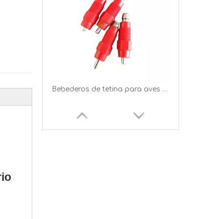
Bebederos de tetina para pollos bebedero automático para pollitos PH-42
rio