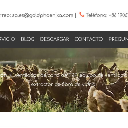

rreo:
sales@goldphoenixa.com
|
Teléfono:
+86 1906
RVICIO
BLOG
DESCARGAR
CONTACTO
PREGUN
ión
»
Ventilador de cono de FRP, equipo de ventilació
extractor de fibra de vidrio