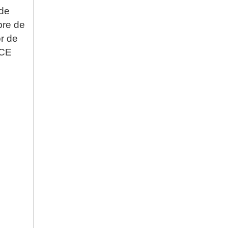
de 
Bebederos de pezón para aves de corral, color amarillo y rojo, bebedero para pollos, equipo de granja avícola PH-06
bre de 
r de 
 CE
Bebedero automático de agua con doble goteo para bebederos de aves PH-43