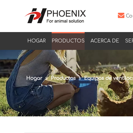

Co
HOGAR
PRODUCTOS
ACERCA DE
SE
Hogar
»
Productos
»
Equipos de ventilac