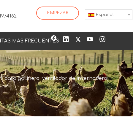
EMPEZAR
Español
1974162
TAS MÁS FRECUENTES
Alimentador de agua automático para patos, aves de corral, bebederos para pollos de engorde con tubería, bebedero con tetina de doble taza, ph-50
n para gallinero, ventilador de invernadero,