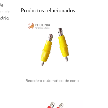
de
Productos relacionados
Bebedero automático de cono de tornillo, bebederos automáticos integrados para animales de aves de corral PH-07
or de
idrio
Bebederos de tetina para aves de corral de Color rojo, línea de bebida, construcción de granja avícola, sistema automático de bebedero de tetina para aves de corral, PH-08