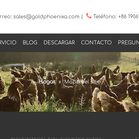

rreo:
sales@goldphoenixa.com
|
Teléfono:
+86 1906
RVICIO
BLOG
DESCARGAR
CONTACTO
PREGUN
Hogar
»
Mapa del sitio