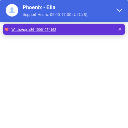
cajas, incluso si todas las cajas son casi idénticas.
A esto lo llamo Guerras de cajas nido.Si tienes
suerte, tus gallinas se comportarán como damas y
esperarán pacientemente su turno para acostarse
en la codiciada caja.
¿Qué tamaño deben tener las cajas
nido?
Sus cajas nido deben tener al menos 12'
cuadradas, y más cerca de 14' cuadradas si tiene
razas más grandes como buffs, australorps o
Sussex.
Si sus cajas son demasiado grandes, será más
probable que las gallinas intenten meterse en una
caja mientras otra gallina está poniendo, lo que
puede provocar huevos rotos, lo que no es bueno.
¿De qué debo hacer las cajas nido?