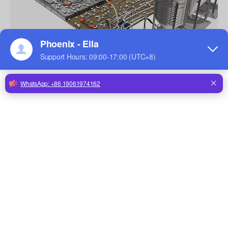
2 Comparación con
sistema
automático de alimentación de
platos
Además de las características anteriores, el
sistema de alimentación por cadena es más
rápido que el
sistema de alimentación de plato
y está más en línea con los requisitos para
mejorar la uniformidad de los pollos
reproductores.También se puede reponer