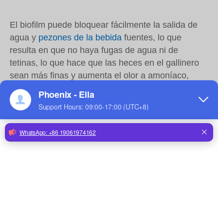
El biofilm puede bloquear fácilmente la salida de
agua y
pezones de la bebida
fuentes, lo que
resulta en que no haya fugas de agua ni de
tetinas, lo que hace que las heces en el gallinero
sean más finas y aumenta el olor a amoníaco,
afectando la salud de los pollos.Primero,
comprendamos la composición de la biopelícula y
el daño de cada componente a los pollos:
1. Escala: La escala se puede dividir
aproximadamente en dos tipos: escala dura y
escala blanda según su causa de formación y
estado de formación.Cuando el agua contiene
impurezas como coloides carbonatados, bacterias
y materia orgánica, se genera fácilmente.La