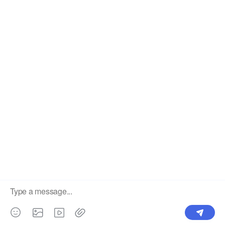
equipos de cría de ganado.
Incubadora automática de huevos 10000 de alta calidad Hatch 8000 Incubadora de huevos de gallina y máquina de incubación Serie de incubadoras industriales (huevos 8448-22528)
Línea automática de bebederos para pollos, equipo completo de bebedero para sistema de línea de agua de granjas avícolas
Entregar
CATEGORIA DE PRODUCTO