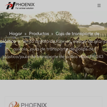
Hogar
»
Productos
»
Caja de transporte de
plástico
»
Venta directa de fábrica, equipo de granja
avícola, jaula de transporte de pollos de
plástico/jaula de transporte de pollos vivos Ph-243