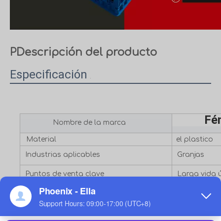
P
Descripción del producto
Especificación
Fé
Nombre de la marca
Material
el plastico
Industrias aplicables
Granjas
Puntos de venta clave
Larga vida ú
Peso
5,7 kg
palabras clave del producto
Caja de plás