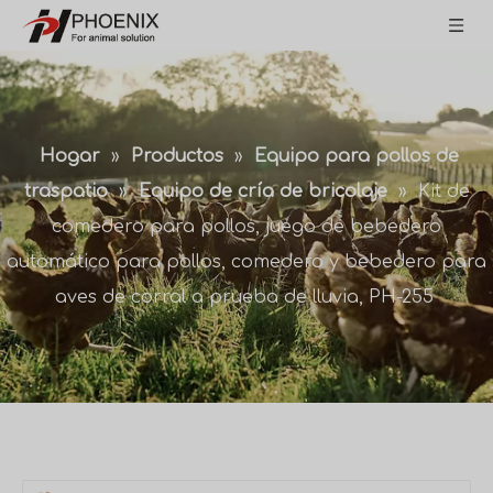
Hogar
»
Productos
»
Equipo para pollos de
traspatio
»
Equipo de cría de bricolaje
»
Kit de
comedero para pollos, juego de bebedero
automático para pollos, comedero y bebedero para
aves de corral a prueba de lluvia, PH-255