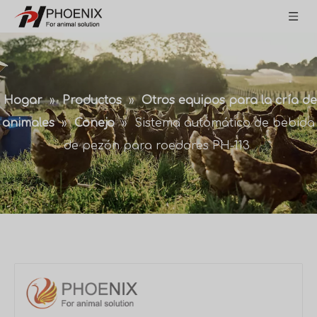
Hogar
»
Productos
»
Otros equipos para la cría de
animales
»
Conejo
»
Sistema automático de bebida
de pezón para roedores PH-113