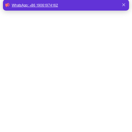
Él
 Se requiere conocer el largo y ancho del plato de 
alimentación y el voltaje.
Cuanto más largo sea el plato de alimentación, más barato 
será el precio por metro de precio unitario.
Sistema automático de alimentación de platos que incluye un 
dispositivo de accionamiento, una tolva, un tubo transportador, 
un sinfín, bandejas, un dispositivo de elevación de suspensión, 