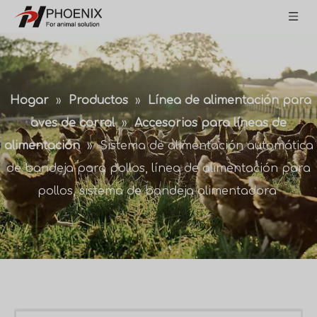
Hogar
»
Productos
»
Línea de alimentación para
aves de corral
»
Accesorios para líneas de
alimentación
»
Sistema de alimentación automática
de bandeja para pollos, línea de alimentación para
pollos, sistema de bandeja alimentadora