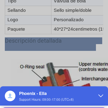
Tipo
Válvula de bola
Sellando
Sello simple/doble
Logo
Personalizado
Paquete
40*27*24
centímetros (150
Descripción detallada