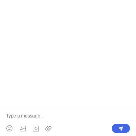
Como resultado de nuestros productos de alta calidad y e
global que alcanza Tailandia, Indonesia, Vietnam, Pakistá