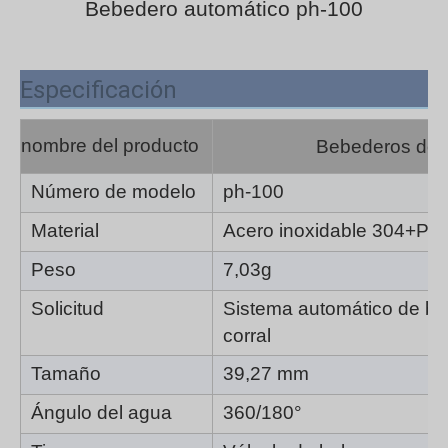
Bebedero automático ph-100
Especificación
nombre del producto
Bebederos de t
Número de modelo
ph-100
Material
Acero inoxidable 304+PP.
Peso
7,03g
Solicitud
Sistema automático de be
corral
Tamaño
39,27 mm
Ángulo del agua
360/180°