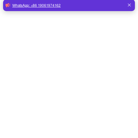
Características del bebedor de 
pezones:
1.Agua limpia
Bebe directamente el pollo desde el bebedero con 
tetina, sin derrames ni fugas, como el bebedero 
estilo recipiente original, para garantizar que el 
pollo pueda obtener agua limpia y dulce, lo que 