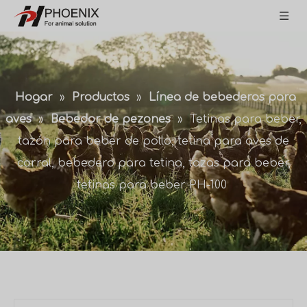
Hogar
»
Productos
»
Línea de bebederos para
aves
»
Bebedor de pezones
»
Tetinas para beber,
tazón para beber de pollo, tetina para aves de
corral, bebedero para tetina, tazas para beber,
tetinas para beber PH-100