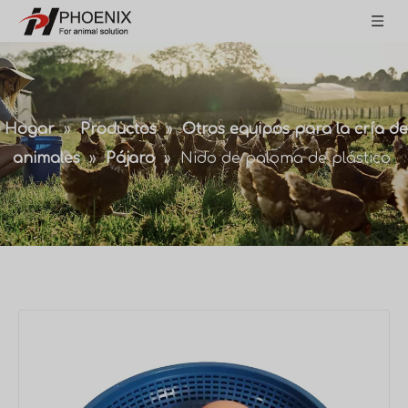
Hogar
»
Productos
»
Otros equipos para la cría de
animales
»
Pájaro
»
Nido de paloma de plástico