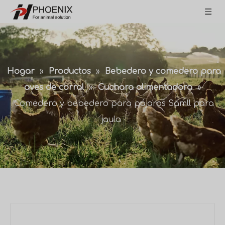
Hogar
»
Productos
»
Bebedero y comedero para
aves de corral
»
Cuchara alimentadora
»
Comedero y bebedero para pájaros Samll para
jaula