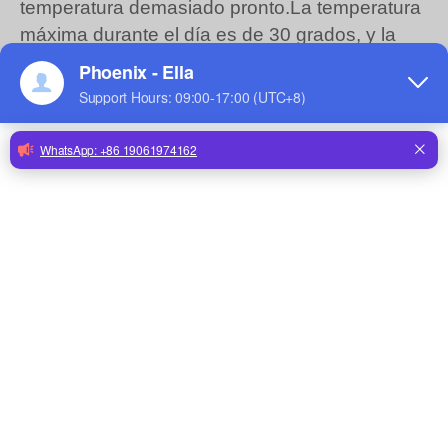
temperatura demasiado pronto.La temperatura
máxima durante el día es de 30 grados, y la
mínima es de 10 grados por la noche, con una
gran diferencia térmica.Por lo tanto, cuando los
polluelos se mantienen calientes, el fuego se
puede apagar durante el día y el horno de
preservación del calor se puede encender por
la noche para elevar la
temperatura.Especialmente en la segunda
mitad de la noche y por la mañana cuando la
temperatura es baja hay que controlarla bien.
No se quite la temperatura antes de los 20 días
para evitar que la baja temperatura o la
diferencia excesiva de temperatura causen
enfermedad pulmonar y enfermedades