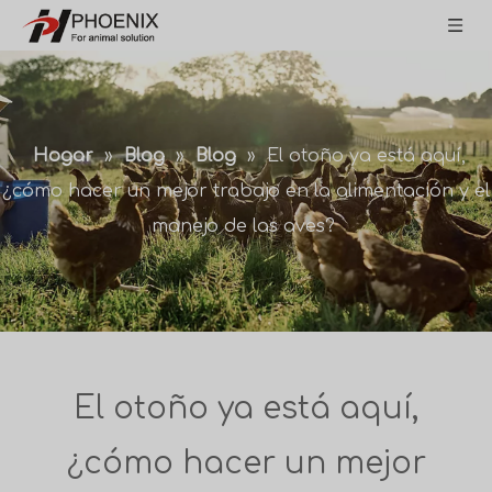
Hogar
»
Blog
»
Blog
»
El otoño ya está aquí,
¿cómo hacer un mejor trabajo en la alimentación y el
manejo de las aves?
El otoño ya está aquí,
¿cómo hacer un mejor